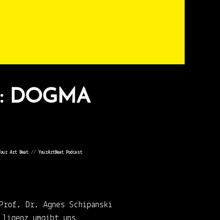
: DOGMA
Your Art Beat
//
YourArtBeat Podcast
Prof. Dr. Agnes Schipanski
lligenz umgibt uns