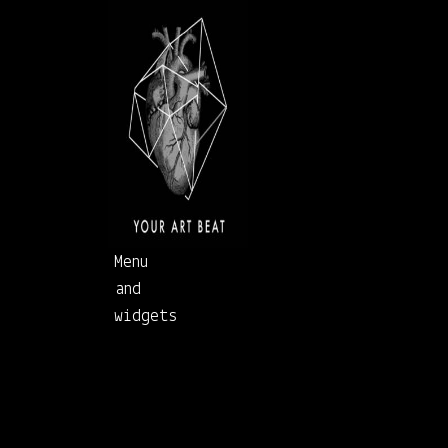
Skip to content
Menu
Your Art Beat
A collective art memory
and
widgets