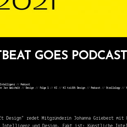
BEAT GOES PODCAST
Intelligenz
⁄⁄
Podcast
en Jan Weichelt
//
Design
//
Folge 1
//
KI
//
KI trifft Design
//
Podcast
//
Strollology
//
ft Design” redet Mitgründerin Johanna Griebert mit 
e Intelligenz und Design. Fakt ist: Künstliche Inte