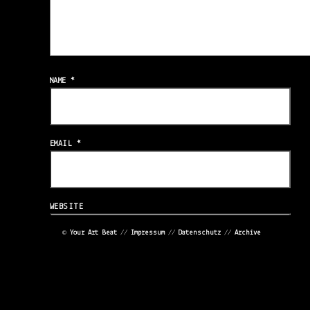
NAME
*
EMAIL
*
WEBSITE
©
Your Art Beat
//
Impressum
//
Datenschutz
//
Archive
<
<
SAVE MY NAME, EMAIL, AND WEBSITE IN THIS BROWSER FOR THE