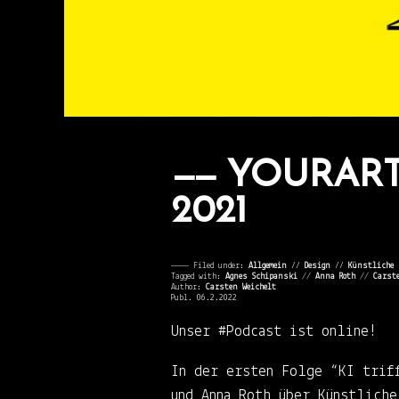
YOURART
2021
———— Filed under:
Allgemein
⁄⁄
Design
⁄⁄
Künstliche 
Tagged with:
Agnes Schipanski
//
Anna Roth
//
Carst
Author:
Carsten Weichelt
Publ. 06.2.2022
Unser #Podcast ist online!
In der ersten Folge “KI trif
und Anna Roth über Künstlich