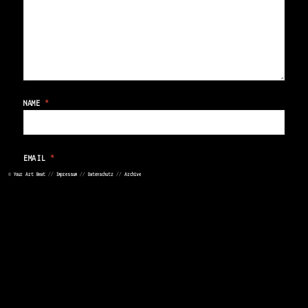
NAME
*
EMAIL
*
©
Your Art Beat
//
Impressum
//
Datenschutz
//
Archive
WEBSITE
>
<
Save my name, email, and website in this browser for
the next time I comment.
<
>