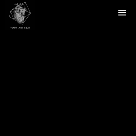
Menu
and
Your Art Beat
widgets