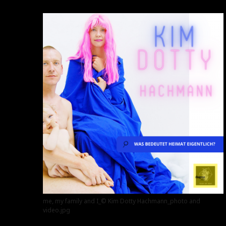
me, my family and I_© Kim Dotty Hachmann_photo and
video.jpg