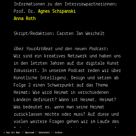
Informationen zu den Interviewpartnerinnen:
Prof. Dr.
Agnes Schipanski
Anna Roth
Skript/Redaktion: Carsten Jan Weichelt
Über YourArtBeat und den neuen Podcast:
Wir sind ein kreatives Netzwerk und haben uns
in den letzten Jahren auf die digitale Kunst
fokussiert. In unserem Podcast reden wir über
Künstliche Intelligenz, Design und setzen ab
Folge 2 einen Schwerpunkt auf das Thema
Heimat: Wie wird Heimat in verschiedenen
Ländern definiert? Wann ist Heimat, Heimat?
Was bedeutet es, wenn man seine Heimat
zurücklassen möchte oder muss? Auf diese und
vielen weitere Fragen gehen wir im Laufe des
Podcasts genauer ein, mit interessanten und
©
Your Art Beat
//
Impressum
//
Datenschutz
//
Archive