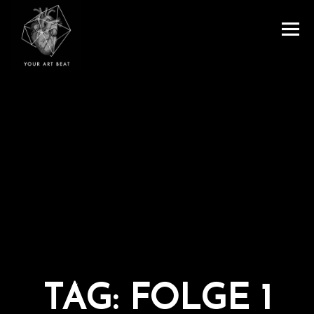
Menu
and
Your Art Beat
widgets
TAG:
FOLGE 1