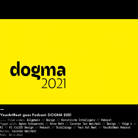
YourArtBeat goes Podcast: DOGMA 2021
———— Filed under:
Allgemein
⁄⁄
Design
⁄⁄
Künstliche Intelligenz
⁄⁄
Podcast
Tagged with:
Agnes Schipanski
//
Anna Roth
//
Carsten Jan Weichelt
//
Design
//
Folge 1
//
KI
//
KI trifft Design
//
Podcast
//
Strollology
//
Your Art Beat
//
YourArtBeat Podcast
Author:
Carsten Weichelt
Publ. 06.2.2022